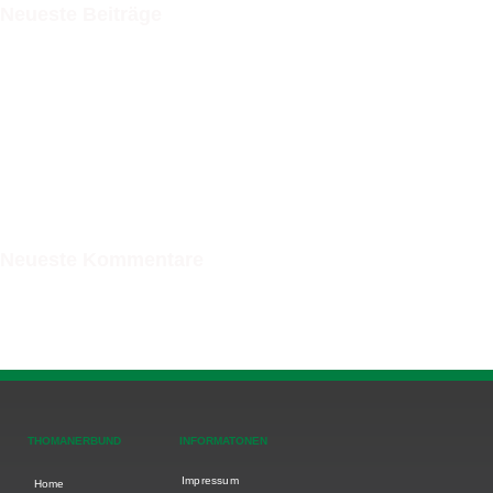
Neueste Beiträge
Dr. Peter Roy zum 90. – geprägt von Engagement und Verbundenheit
Einladung Mitgliederversammlung 2025
Mitgliederinformation
Neue Schränke für die Turnhalle
Herzliche Einladung zum Jahrestreffen des Thomanerbundes vom 27. – 29.
Oktober 2023 in Leipzig
Neueste Kommentare
THOMANERBUND
INFORMATONEN
Impressum
Home