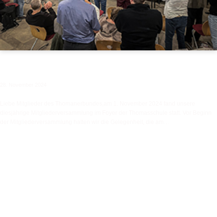
Mitgliederinformation
28. November 2024
Liebe Mitglieder des Thomanerbundes,am 1. November 2024 fand unsere
diesjährige Mitgliederversammlung im Foyer der Thomasschule statt. Vor Beginn
der Mitgliederversammlung hatten wir die Gelegenheit, die am…
Weiterlesen »