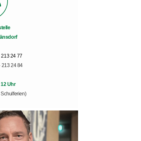
telle
länsdorf
 213 24 77
– 213 24 84
 12 Uhr
 Schulferien)