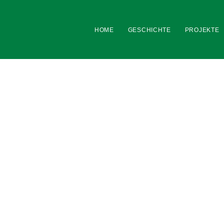
HOME
GESCHICHTE
PROJEKTE
Thomanerbund Leipzig e.V
ng ehemaliger Schüler und Lehrer sowie Freunde der Thomasschule 