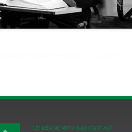
 Hoffnungsschimmer durchdrungener Krankheit Thomaskantor i. R. Georg Christoph Biller.…
Weite
NEHMEN SIE MIT UNS KONTAKT AUF