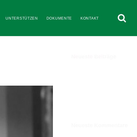
UNTERSTÜTZEN
DOKUMENTE
KONTAKT
Neueste Beiträge
Dr. Peter Roy zum 90. – geprägt von
Engagement und Verbundenheit
Einladung Mitgliederversammlung 2025
Mitgliederinformation
Neue Schränke für die Turnhalle
Herzliche Einladung zum Jahrestreffen des
Thomanerbundes vom 27. – 29. Oktober
2023 in Leipzig
Neueste Kommentare