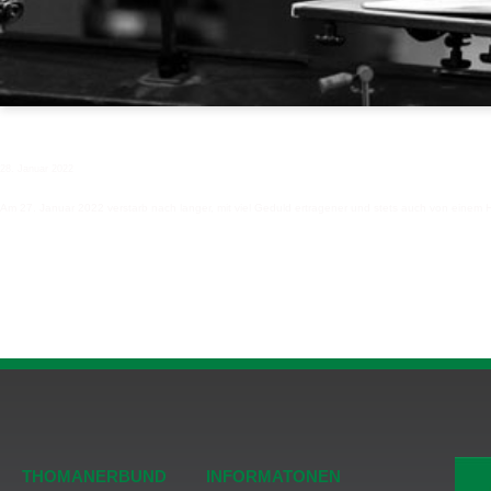
Zum Tod von Georg Christoph Biller
28. Januar 2022
Am 27. Januar 2022 verstarb nach langer, mit viel Geduld ertragener und stets auch von einem
THOMANERBUND
INFORMATONEN